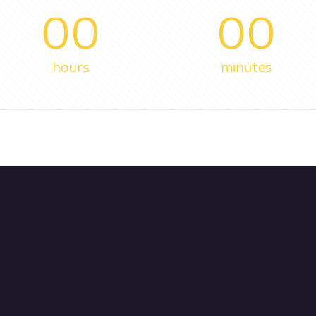
00
00
hours
minutes