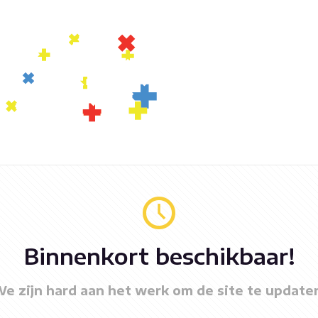
Binnenkort beschikbaar!
e zijn hard aan het werk om de site te update