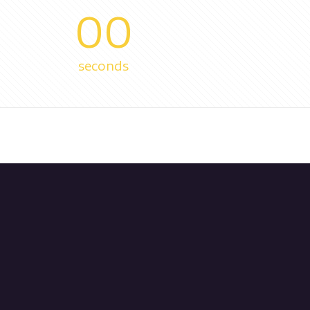
00
seconds