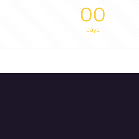
00
days